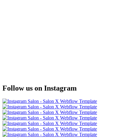
Skincare
March 29, 2023
Why and how often should you use hand cream?
Tips
March 29, 2023
40 Newest haircuts for women and hairstyle trends
for 2022
Follow us on Instagram